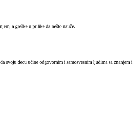
jem, a greške u prilike da nešto nauče.
i da svoju decu učine odgovornim i samosvesnim ljudima sa znanjem i