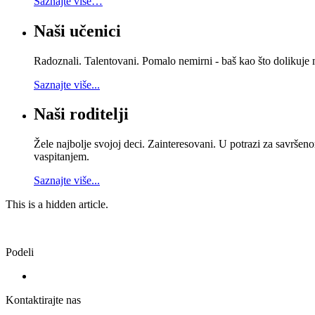
Saznajte više…
Naši učenici
Radoznali. Talentovani. Pomalo nemirni - baš kao što dolikuje 
Saznajte više...
Naši roditelji
Žele najbolje svojoj deci. Zainteresovani. U potrazi za savrš
vaspitanjem.
Saznajte više...
This is a hidden article.
Podeli
Kontaktirajte nas