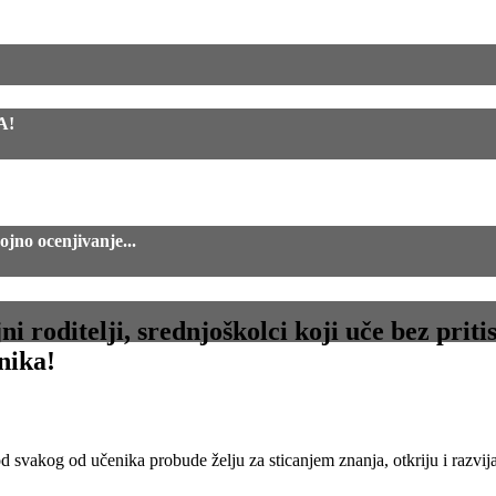
A!
jno ocenjivanje...
 roditelji, srednjoškolci koji uče bez pritis
enika!
 svakog od učenika probude želju za sticanjem znanja, otkriju i razvijaju