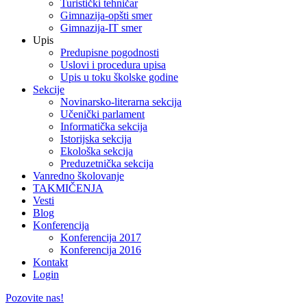
Turistički tehničar
Gimnazija-opšti smer
Gimnazija-IT smer
Upis
Predupisne pogodnosti
Uslovi i procedura upisa
Upis u toku školske godine
Sekcije
Novinarsko-literarna sekcija
Učenički parlament
Informatička sekcija
Istorijska sekcija
Ekološka sekcija
Preduzetnička sekcija
Vanredno školovanje
TAKMIČENJA
Vesti
Blog
Konferencija
Konferencija 2017
Konferencija 2016
Kontakt
Login
Pozovite nas!