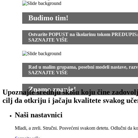
Budimo tim!
Ostvarite POPUST na školarinu tokom PREDUPIS
SAZNAJTE VIŠE
Rad u malim grupama, posebni modeli nastave, razvo
SAZNAJTE VIŠE
Znamo znanje!
Upoznajte srednju školu koju čine zadovoljni
cilj da otkriju i jačaju kvalitete svakog uč
Naši nastavnici
Mladi, a zreli. Stručni. Posvećeni svakom detetu. Odlučni da kod