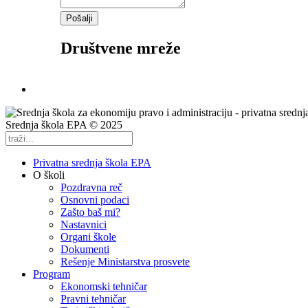
Pošalji
Društvene mreže
Srednja škola EPA © 2025
Privatna srednja škola EPA
O školi
Pozdravna reč
Osnovni podaci
Zašto baš mi?
Nastavnici
Organi škole
Dokumenti
Rešenje Ministarstva prosvete
Program
Ekonomski tehničar
Pravni tehničar