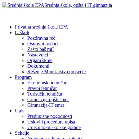
Srednja škola, opšta i IT gimnazija
Privatna srednja škola EPA
O školi
Pozdravna reč
Osnovni podaci
Zašto baš mi?
Nastavnici
Organi škole
Dokumenti
Rešenje Ministarstva prosvete
Program
Ekonomski tehničar
Pravni tehničar
Turistički tehničar
Gimnazija-opšti smer
Gimnazija-IT smer
Upis
Predupisne pogodnosti
Uslovi i procedura upisa
Upis u toku školske godine
Sekcije
Novinarsko-literarna sekcija