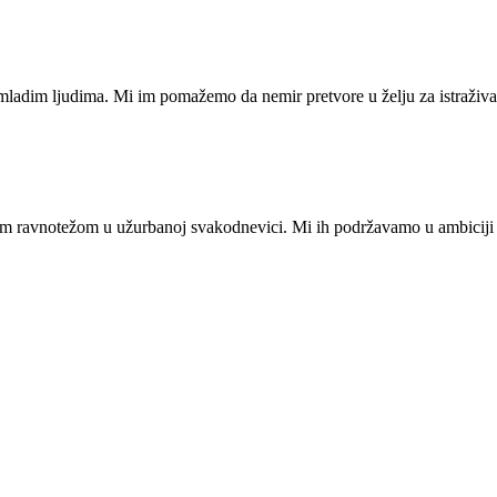
mladim ljudima. Mi im pomažemo da nemir pretvore u želju za istraživan
enom ravnotežom u užurbanoj svakodnevici. Mi ih podržavamo u ambicij