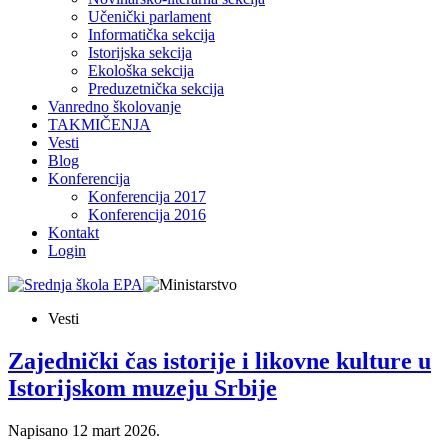
Učenički parlament
Informatička sekcija
Istorijska sekcija
Ekološka sekcija
Preduzetnička sekcija
Vanredno školovanje
TAKMIČENJA
Vesti
Blog
Konferencija
Konferencija 2017
Konferencija 2016
Kontakt
Login
Vesti
Zajednički čas istorije i likovne kulture u
Istorijskom muzeju Srbije
Napisano
12 mart 2026
.