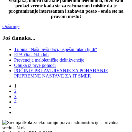
vršnjaka, dobro baratate pametnim telefonima, brzo vam
prolazi vreme kada ste za računarom i mislite da je
programiranje interesantan i zabavan posao - onda ste na
pravom mestu!
Opširnije
Još članaka...
Tribina "Naši bivši đaci, uspešni mladi ljudi"
EPA čitalački klub
Prevencija maloletničke delinkvencije
Obuka iz prve pomoći
POČINJE PRIJAVLJIVANJE ZA POHAĐANJE
PRIPREMNE NASTAVE ZA IT SMER
1
2
3
4