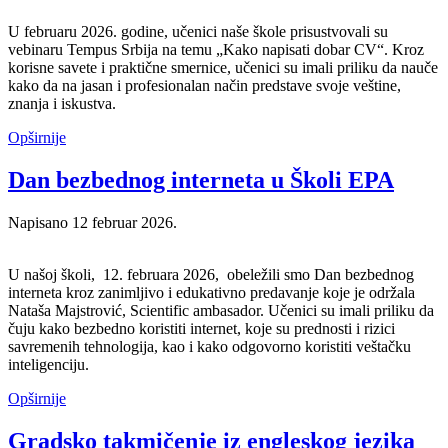
U februaru 2026. godine, učenici naše škole prisustvovali su
vebinaru Tempus Srbija na temu „Kako napisati dobar CV“. Kroz
korisne savete i praktične smernice, učenici su imali priliku da nauče
kako da na jasan i profesionalan način predstave svoje veštine,
znanja i iskustva.
Opširnije
Dan bezbednog interneta u Školi EPA
Napisano
12 februar 2026
.
U našoj školi, 12. februara 2026, obeležili smo Dan bezbednog
interneta kroz zanimljivo i edukativno predavanje koje je održala
Nataša Majstrović, Scientific ambasador. Učenici su imali priliku da
čuju kako bezbedno koristiti internet, koje su prednosti i rizici
savremenih tehnologija, kao i kako odgovorno koristiti veštačku
inteligenciju.
Opširnije
Gradsko takmičenje iz engleskog jezika