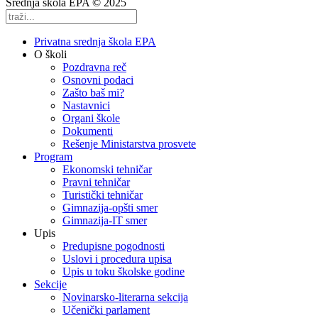
Srednja škola EPA © 2025
Privatna srednja škola EPA
O školi
Pozdravna reč
Osnovni podaci
Zašto baš mi?
Nastavnici
Organi škole
Dokumenti
Rešenje Ministarstva prosvete
Program
Ekonomski tehničar
Pravni tehničar
Turistički tehničar
Gimnazija-opšti smer
Gimnazija-IT smer
Upis
Predupisne pogodnosti
Uslovi i procedura upisa
Upis u toku školske godine
Sekcije
Novinarsko-literarna sekcija
Učenički parlament