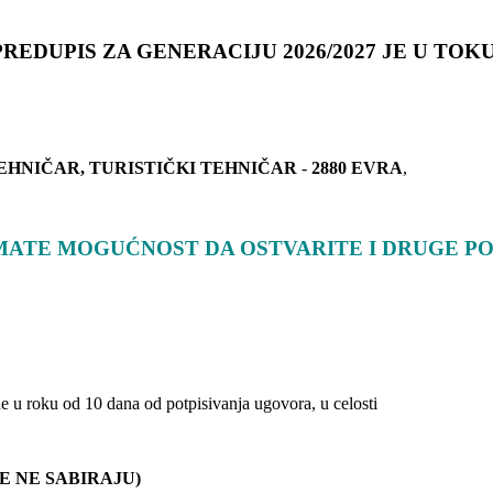
PREDUPIS
ZA GENERACIJU 2026/2027 JE U TOKU
TEHNIČAR, TURISTIČKI TEHNIČAR
-
2880
EVRA
,
MATE MOGUĆNOST DA OSTVARITE I DRUGE P
e u roku od 10 dana od potpisivanja ugovora, u celosti
E NE SABIRAJU)