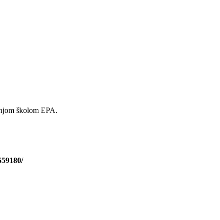
ednjom školom EPA.
559180/