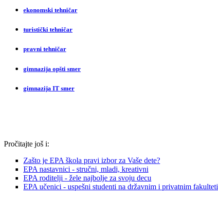
ekonomski tehničar
turistički tehničar
pravni tehničar
gimnazija opšti smer
gimnazija IT smer
Pročitajte još i:
Zašto je EPA škola pravi izbor za Vaše dete?
EPA nastavnici - stručni, mladi, kreativni
EPA roditelji - žele najbolje za svoju decu
EPA učenici - uspešni studenti na državnim i privatnim fakultet