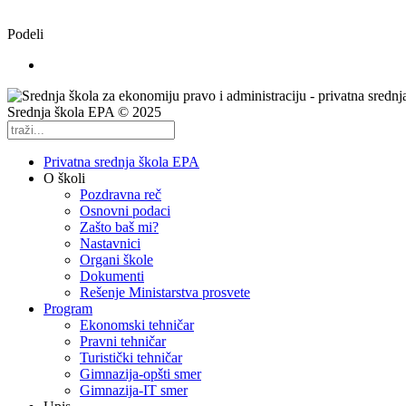
Podeli
Srednja škola EPA © 2025
Privatna srednja škola EPA
O školi
Pozdravna reč
Osnovni podaci
Zašto baš mi?
Nastavnici
Organi škole
Dokumenti
Rešenje Ministarstva prosvete
Program
Ekonomski tehničar
Pravni tehničar
Turistički tehničar
Gimnazija-opšti smer
Gimnazija-IT smer