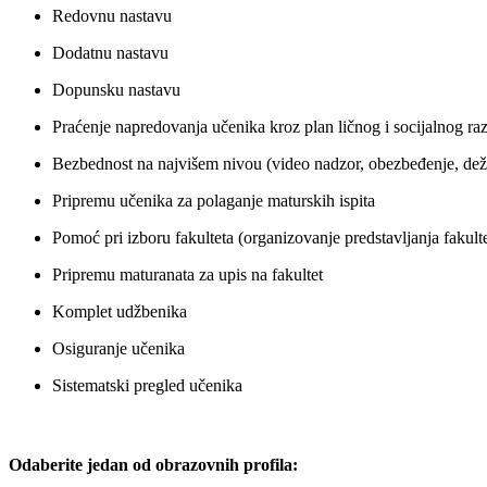
Redovnu nastavu
Dodatnu nastavu
Dopunsku nastavu
Praćenje napredovanja učenika kroz plan ličnog i socijalnog razv
Bezbednost na najvišem nivou (video nadzor, obezbeđenje, dež
Pripremu učenika za polaganje maturskih ispita
Pomoć pri izboru fakulteta (organizovanje predstavljanja fakulte
Pripremu maturanata za upis na fakultet
Komplet udžbenika
Osiguranje učenika
Sistematski pregled učenika
Odaberite jedan od obrazovnih profila: