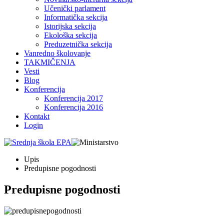
Učenički parlament
Informatička sekcija
Istorijska sekcija
Ekološka sekcija
Preduzetnička sekcija
Vanredno školovanje
TAKMIČENJA
Vesti
Blog
Konferencija
Konferencija 2017
Konferencija 2016
Kontakt
Login
Upis
Predupisne pogodnosti
Predupisne pogodnosti