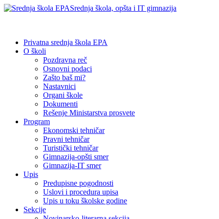
Srednja škola, opšta i IT gimnazija
Privatna srednja škola EPA
O školi
Pozdravna reč
Osnovni podaci
Zašto baš mi?
Nastavnici
Organi škole
Dokumenti
Rešenje Ministarstva prosvete
Program
Ekonomski tehničar
Pravni tehničar
Turistički tehničar
Gimnazija-opšti smer
Gimnazija-IT smer
Upis
Predupisne pogodnosti
Uslovi i procedura upisa
Upis u toku školske godine
Sekcije
Novinarsko-literarna sekcija