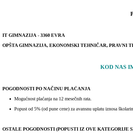
IT GIMNAZIJA
-
3360 EVRA
OPŠTA GIMNAZIJA
, EKONOMSKI TEHNIČAR, PRAVNI 
KOD NAS I
POGODNOSTI PO NAČINU PLAĆANJA
Mogućnost plaćanja na 12 mesečnih rata.
Popust od 5% (od pune cene) za avansnu uplatu iznosa školarin
OSTALE POGODNOSTI (POPUSTI IZ OVE KATEGORIJE S