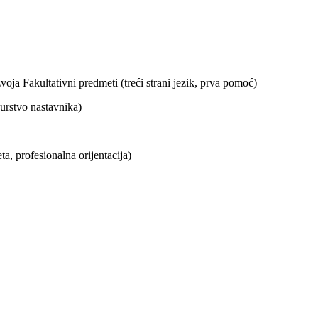
oja Fakultativni predmeti (treći strani jezik, prva pomoć)
urstvo nastavnika)
ta, profesionalna orijentacija)