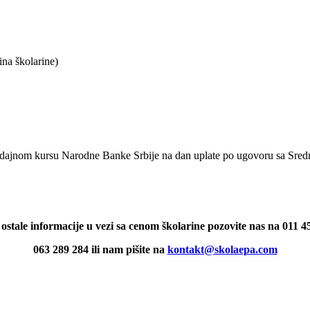
na školarine)
 prodajnom kursu Narodne Banke Srbije na dan uplate po ugovoru sa Sr
 ostale informacije u vezi sa cenom školarine pozovite nas na 011 4
063 289 284 ili nam pišite na
kontakt@skolaepa.com