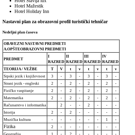
Hotel Slavija lux
Hotel Mažestik
Hotel Holiday Inn
Nastavni plan za obrazovni profil turistički tehničar
Nedeljni plan časova
OBAVEZNI NASTAVNI PREDMETI
A.OPŠTEOBRAZOVNI PREDMETI
I
II
III
IV
PREDMET
RAZRED
RAZRED
RAZRED
RAZRED
TEORIJA / VEŽBE
T
V
t
v
t
v
t
v
Srpski jezik i književnost
3
-
3
-
3
-
3
-
Strani jezik - engleski
2
-
2
-
2
-
2
-
Fizičko vaspitanje
2
-
2
-
2
-
2
-
Matematika
2
-
2
-
2
-
2
-
Računarstvo i informatika
2
-
-
2
-
-
-
Istorija
2
-
2
-
-
-
-
-
Muzička kultura
-
-
-
-
-
-
1
-
Fizika
2
-
-
-
-
-
-
-
Geografija
1
-
2
-
-
-
-
-