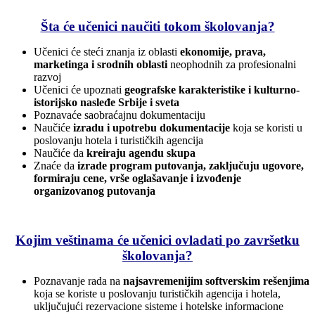
Šta će učenici naučiti tokom školovanja?
Učenici će steći znanja iz oblasti
ekonomije, prava,
marketinga i srodnih oblasti
neophodnih za profesionalni
razvoj
Učenici će upoznati
geografske karakteristike i kulturno-
istorijsko nasleđe Srbije i sveta
Poznavaće saobraćajnu dokumentaciju
Naučiće
izradu i upotrebu dokumentacije
koja se koristi u
poslovanju hotela i turističkih agencija
Naučiće da
kreiraju agendu skupa
Znaće da
izrade program putovanja, zaključuju ugovore,
formiraju cene, vrše oglašavanje i izvođenje
organizovanog putovanja
Kojim veštinama će učenici ovladati po završetku
školovanja?
Poznavanje rada na
najsavremenijim softverskim rešenjima
koja se koriste u poslovanju turističkih agencija i hotela,
uključujući rezervacione sisteme i hotelske informacione