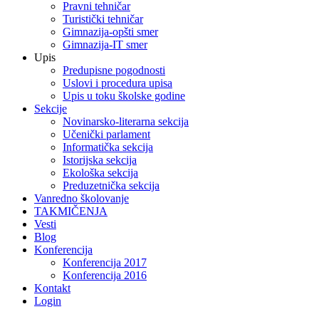
Pravni tehničar
Turistički tehničar
Gimnazija-opšti smer
Gimnazija-IT smer
Upis
Predupisne pogodnosti
Uslovi i procedura upisa
Upis u toku školske godine
Sekcije
Novinarsko-literarna sekcija
Učenički parlament
Informatička sekcija
Istorijska sekcija
Ekološka sekcija
Preduzetnička sekcija
Vanredno školovanje
TAKMIČENJA
Vesti
Blog
Konferencija
Konferencija 2017
Konferencija 2016
Kontakt
Login