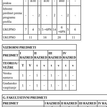
-
B30
-
B30
-
B60
-
-
praksa
Izborni
predmet prema
-
-
2
-
2
-
2
-
programu
profila
6
UKUPNO
7
4
5
5 +6PN
14
5
6
+6PN
UKUPNO
11
16
20
11
V.IZBORNI PREDMETI
I
II
III
IV
PREDMET
RAZRED
RAZRED
RAZRED
RAZRED
TEORIJA /
T
V
t
v
t
v
t
v
VEŽBE
Verska
1
-
1
-
1
-
1
-
nastava
Građansko
1
-
1
-
1
-
1
-
vaspitanje
G. FAKULTATIVNI PREDMETI
PREDMET
I RAZRED
II RAZRED
III RAZRED
IV R