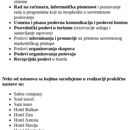
sisteme
Rad na računaru, informatička pismenost
i poznavanje
rada u programima koji su neophodni u savremenom
poslovanju
Usmena i pisana poslovna komunikacija i poslovni bonton
Posrednički poslovi u turizmu
(rezervacije usluga i
sastavljanje ugovora)
Poslovi i
nformisanja i promocije
uz primenu savremenog
marketinškog pristupa
Poslovi
organizovanja skupova
Poslovi organizovanja putovaja
Recepcijski poslovi
u hotelu
Neke od ustanova sa kojima sarađujemo u realizaciji praktične
nastave su:
Sabra company
Soul travel
Sani tours
Hotel Balkan
Hotel Zira
Hotel Astoria
Hotel Slavija