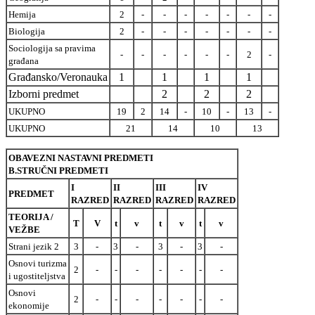
Hemija
2
-
-
-
-
-
-
-
Biologija
2
-
-
-
-
-
-
-
Sociologija sa pravima
-
-
-
-
-
-
2
-
građana
Građansko/Veronauka
1
1
1
1
Izborni predmet
2
2
2
UKUPNO
19
2
14
-
10
-
13
-
UKUPNO
21
14
10
13
OBAVEZNI NASTAVNI PREDMETI
B.STRUČNI PREDMETI
I
II
III
IV
PREDMET
RAZRED
RAZRED
RAZRED
RAZRED
TEORIJA /
T
V
t
v
t
v
t
v
VEŽBE
Strani jezik 2
3
-
3
-
3
-
3
-
Osnovi turizma
2
-
-
-
-
-
-
-
i ugostiteljstva
Osnovi
2
-
-
-
-
-
-
-
ekonomije