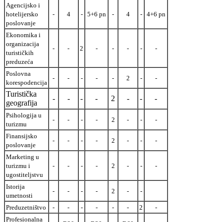
Agencijsko i
hotelijersko
-
4
-
5+6 pn
-
4
-
4+6 pn
poslovanje
Ekonomika i
organizacija
-
-
2
-
-
-
-
-
turističkih
preduzeća
Poslovna
-
-
-
-
-
2
-
-
korespodencija
Turistička
-
-
-
-
2
-
-
-
geografija
Psihologija u
-
-
-
-
2
-
-
-
turizmu
Finansijsko
-
-
-
-
2
-
-
-
poslovanje
Marketing u
turizmu i
-
-
-
-
2
-
-
-
ugostiteljstvu
Istorija
-
-
-
-
2
-
-
umetnosti
Preduzetništvo
-
-
-
-
-
-
2
-
Profesionalna