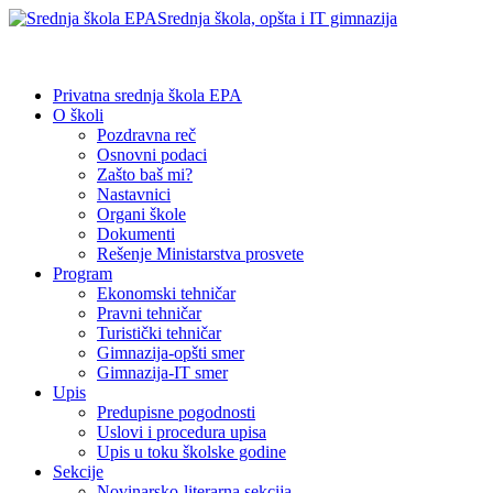
Srednja škola, opšta i IT gimnazija
Privatna srednja škola EPA
O školi
Pozdravna reč
Osnovni podaci
Zašto baš mi?
Nastavnici
Organi škole
Dokumenti
Rešenje Ministarstva prosvete
Program
Ekonomski tehničar
Pravni tehničar
Turistički tehničar
Gimnazija-opšti smer
Gimnazija-IT smer
Upis
Predupisne pogodnosti
Uslovi i procedura upisa
Upis u toku školske godine
Sekcije
Novinarsko-literarna sekcija