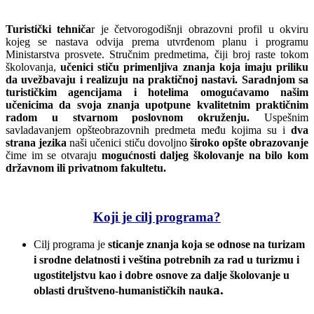
Turistički tehniča
r je četvorogodišnji obrazovni profil u okviru
kojeg se nastava odvija prema utvrđenom planu i programu
Ministarstva prosvete. Stručnim predmetima, čiji broj raste tokom
školovanja,
učenici stiču primenljiva znanja koja imaju priliku
da uvežbavaju i realizuju na praktičnoj nastavi.
Saradnjom sa
turističkim agencijama i hotelima omogućavamo našim
učenicima da svoja znanja upotpune kvalitetnim praktičnim
radom u stvarnom poslovnom okruženju.
Uspešnim
savladavanjem opšteobrazovnih predmeta među kojima su i
dva
strana jezika
naši učenici stiču dovoljno
široko opšte obrazovanje
čime im se otvaraju
mogućnosti daljeg školovanje na bilo kom
državnom ili privatnom fakultetu.
Koji je cilj programa?
Cilj programa je
sticanje znanja koja se odnose na turizam
i srodne delatnosti i veština potrebnih za rad u turizmu i
ugostiteljstvu kao i dobre osnove za dalje školovanje u
a.
oblasti društveno-humanističkih nauk