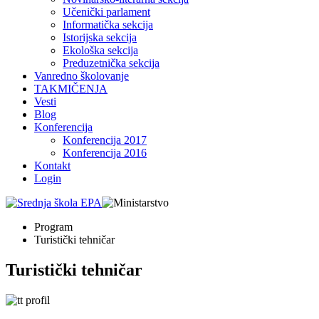
Učenički parlament
Informatička sekcija
Istorijska sekcija
Ekološka sekcija
Preduzetnička sekcija
Vanredno školovanje
TAKMIČENJA
Vesti
Blog
Konferencija
Konferencija 2017
Konferencija 2016
Kontakt
Login
Program
Turistički tehničar
Turistički tehničar