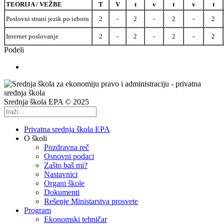
TEORIJA / VEŽBE
T
V
t
v
t
v
t
Poslovni strani jezik po izboru
2
-
2
-
2
-
2
Internet poslovanje
2
-
2
-
2
-
2
Podeli
Srednja škola EPA © 2025
Privatna srednja škola EPA
O školi
Pozdravna reč
Osnovni podaci
Zašto baš mi?
Nastavnici
Organi škole
Dokumenti
Rešenje Ministarstva prosvete
Program
Ekonomski tehničar