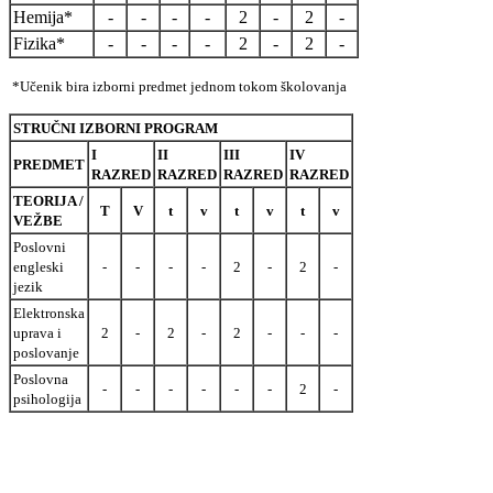
Hemija*
-
-
-
-
2
-
2
-
Fizika*
-
-
-
-
2
-
2
-
*Učenik bira izborni predmet jednom tokom školovanja
STRUČNI IZBORNI PROGRAM
I
II
III
IV
PREDMET
RAZRED
RAZRED
RAZRED
RAZRED
TEORIJA /
T
V
t
v
t
v
t
v
VEŽBE
Poslovni
engleski
-
-
-
-
2
-
2
-
jezik
Elektronska
uprava i
2
-
2
-
2
-
-
-
poslovanje
Poslovna
-
-
-
-
-
-
2
-
psihologija