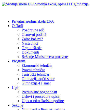
Srednja škola, opšta i IT gimnazija
Privatna srednja škola EPA
O školi
Pozdravna reč
Osnovni podaci
Zašto baš mi?
Nastavnici
Organi škole
Dokumenti
Rešenje Ministarstva prosvete
Program
Ekonomski tehničar
Pravni tehničar
Turistički tehničar
Gimnazija-opšti smer
Gimnazija-IT smer
Upis
Predupisne pogodnosti
Uslovi i procedura upisa
Upis u toku školske godine
Sekcije
Novinarsko-literarna sekcija