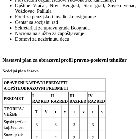
Opštine Vračar, Novi Beograd, Stari grad, Savski venac,
Voždovac, Palilula
Fond za penzijsko i invalidsko osiguranje
Centar sa socijalni rad
Sekretarijat za upravu grada Beograda
Nacionalna služba za zapošljavanje
Domovi za nezbrinutu decu
Nastavni plan za obrazovni profil pravno-poslovni tehničar
Nedeljni plan časova
OBAVEZNI NASTAVNI PREDMETI
A.OPŠTEOBRAZOVNI PREDMETI
I
II
III
IV
PREDMET
RAZRED
RAZRED
RAZRED
RAZRED
TEORIJA /
T
V
t
v
t
v
t
v
VEŽBE
Srpski jezik i
3
-
3
-
3
-
3
-
književnost
Strani jezik -
2
-
2
-
2
-
2
-