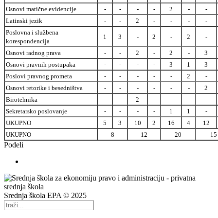
Osnovi matične evidencije
-
-
-
-
2
-
-
Latinski jezik
-
-
2
-
-
-
-
Poslovna i službena
1
3
-
2
-
2
-
korespondencija
Osnovi radnog prava
-
-
2
-
2
-
3
Osnovi pravnih postupaka
-
-
-
-
3
1
3
Poslovi pravnog prometa
-
-
-
-
-
2
-
Osnovi retorike i besedništva
-
-
-
-
-
-
2
Birotehnika
-
-
2
-
-
-
-
Sekretarsko poslovanje
-
-
-
-
1
1
-
UKUPNO
5
3
10
2
16
4
12
UKUPNO
8
12
20
15
Podeli
Srednja škola EPA © 2025