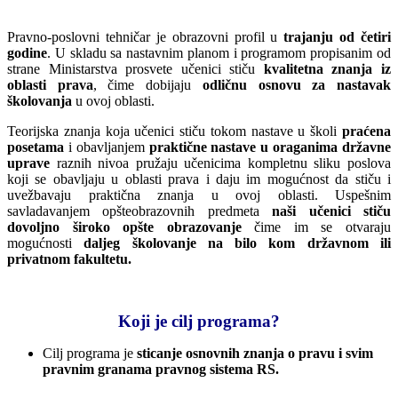
Pravno-poslovni tehničar je obrazovni profil u
trajanju od četiri
godine
. U skladu sa nastavnim planom i programom propisanim od
strane Ministarstva prosvete učenici stiču
kvalitetna znanja iz
oblasti prava
, čime dobijaju
odličnu osnovu za nastavak
školovanja
u ovoj oblasti.
Teorijska znanja koja učenici stiču tokom nastave u školi
praćena
posetama
i obavljanjem
praktične nastave u oraganima državne
uprave
raznih nivoa pružaju učenicima kompletnu sliku poslova
koji se obavljaju u oblasti prava i daju im mogućnost da stiču i
uvežbavaju praktična znanja u ovoj oblasti. Uspešnim
savladavanjem opšteobrazovnih predmeta
naši učenici stiču
dovoljno široko opšte obrazovanje
čime im se otvaraju
mogućnosti
daljeg školovanje na bilo kom državnom ili
privatnom fakultetu.
Koji je cilj programa?
Cilj programa je
sticanje osnovnih znanja o pravu i svim
pravnim granama pravnog sistema RS.