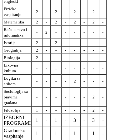
engleski
Fizičko
2
-
2
-
2
-
2
-
vaspitanje
Matematika
2
-
2
-
2
-
2
-
Računarstvo i
-
2
-
-
-
-
-
-
informatika
Istorija
2
-
2
-
-
-
-
-
Geografija
2
-
-
-
-
-
-
-
Biologija
2
-
-
-
-
-
-
-
Likovna
-
-
1
-
-
-
-
-
kultura
Logika sa
-
-
-
-
2
-
-
-
etikom
Sociologija sa
pravima
-
-
-
-
-
-
2
-
građana
Filozofija
1
-
-
-
-
-
2
-
IZBORNI
1
-
1
-
3
-
3
-
PROGRAMI
Građansko
1
-
1
-
1
1
-
vaspitanje