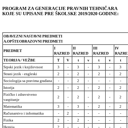
PROGRAM ZA GENERACIJE PRAVNIH TEHNIČARA
KOJE SU UPISANE PRE ŠKOLSKE 2019/2020 GODINE:
OBAVEZNI NASTAVNI PREDMETI
A.OPŠTEOBRAZOVNI PREDMETI
I
II
III
IV
PREDMET
RAZRED
RAZRED
RAZRED
RAZRE
TEORIJA / VEŽBE
T
V
t
v
t
v
t
Srpski jezik i književnost
3
-
3
-
3
-
3
Strani jezik - engleski
2
-
2
-
2
-
2
Sociologija sa pravima građana
-
-
2
-
-
-
-
Istorija
2
-
2
-
2
-
2
Fizičko i zdravstveno
2
-
2
-
2
-
2
vaspitanje
Matematika
3
-
3
-
2
-
2
Računarstvo i informatika
-
2
-
-
-
-
-
Fizika
2
-
2
-
-
-
-
Hemija
2
-
-
-
-
-
-