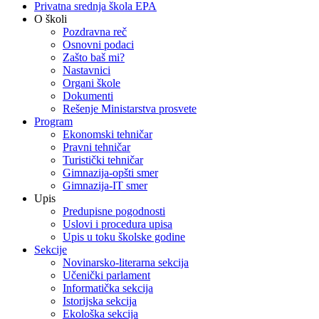
Privatna srednja škola EPA
O školi
Pozdravna reč
Osnovni podaci
Zašto baš mi?
Nastavnici
Organi škole
Dokumenti
Rešenje Ministarstva prosvete
Program
Ekonomski tehničar
Pravni tehničar
Turistički tehničar
Gimnazija-opšti smer
Gimnazija-IT smer
Upis
Predupisne pogodnosti
Uslovi i procedura upisa
Upis u toku školske godine
Sekcije
Novinarsko-literarna sekcija
Učenički parlament
Informatička sekcija
Istorijska sekcija
Ekološka sekcija