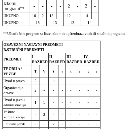
Izborni
-
-
-
-
2
-
2
-
programi**
UKUPNO
16
2
13
-
12
-
14
-
UKUPNO
18
13
12
14
**Učenik bira program sa liste izbornih opšteobrazovnih ili stručnih programa
OBAVEZNI NASTAVNI PREDMETI
B.STRUČNI PREDMETI
I
II
III
IV
PREDMET
RAZRED
RAZRED
RAZRED
RAZRED
TEORIJA /
T
V
t
v
t
v
t
v
VEŽBE
Uvod u pravo
2
-
-
-
-
-
-
3
Organizacija
2
-
-
-
-
-
-
-
države
Uvod u javnu
1
1
-
-
-
-
-
-
administraciju
Veštine
-
2
-
-
-
-
-
-
komunikacije
Latinski jezik
-
-
2
-
-
-
-
-