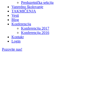
Preduzetnička sekcija
Vanredno školovanje
TAKMIČENJA
Vesti
Blog
Konferencija
Konferencija 2017
Konferencija 2016
Kontakt
Login
Pozovite nas!