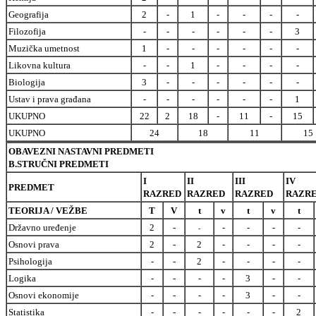
Geografija
2
-
1
-
-
-
-
Filozofija
-
-
-
-
-
-
3
Muzička umetnost
1
-
-
-
-
-
-
Likovna kultura
-
-
1
-
-
-
-
Biologija
3
-
-
-
-
-
-
Ustav i prava građana
-
-
-
-
-
-
1
UKUPNO
22
2
18
-
11
-
15
UKUPNO
24
18
11
15
OBAVEZNI NASTAVNI PREDMETI
B.STRUČNI PREDMETI
I
II
III
IV
PREDMET
RAZRED
RAZRED
RAZRED
RAZR
TEORIJA / VEŽBE
T
V
t
v
t
v
t
Državno uređenje
2
-
-
-
-
-
-
Osnovi prava
2
-
2
-
-
-
-
Psihologija
-
-
2
-
-
-
-
Logika
-
-
-
-
3
-
-
Osnovi ekonomije
-
-
-
-
3
-
-
Statistika
-
-
-
-
-
-
2