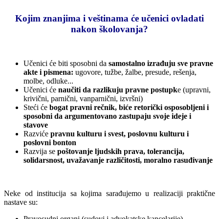
Kojim znanjima i veštinama će učenici ovladati
nakon školovanja?
Učenici će biti sposobni da
samostalno izrađuju sve pravne
akte i pismena:
ugovore, tužbe, žalbe, presude, rešenja,
molbe, odluke...
Učenici će
naučiti da razlikuju pravne postupk
e (upravni,
krivični, parnični, vanparnični, izvršni)
Steći će
bogat pravni rečnik, biće retorički osposobljeni i
sposobni da argumentovano zastupaju svoje ideje i
stavove
Razviće
pravnu kulturu i svest, poslovnu kulturu i
poslovni bonton
Razvija se
poštovanje ljudskih prava, tolerancija,
solidarsnost, uvažavanje različitosti, moralno rasuđivanje
Neke od institucija sa kojima sarađujemo u realizaciji praktične
nastave su:
Pravosudni organi (sudovi i advokatske kancelarije)