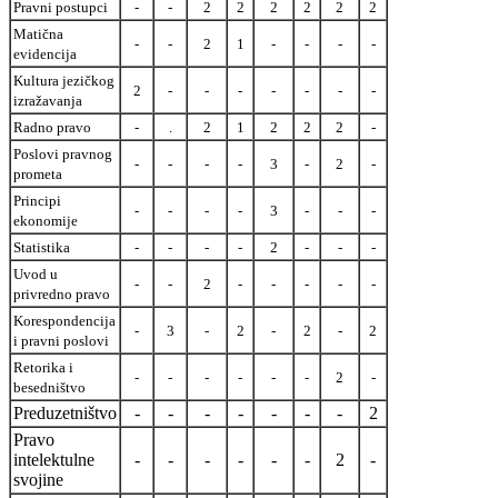
Pravni postupci
-
-
2
2
2
2
2
2
Matična
-
-
2
1
-
-
-
-
evidencija
Kultura jezičkog
2
-
-
-
-
-
-
-
izražavanja
Radno pravo
-
.
2
1
2
2
2
-
Poslovi pravnog
-
-
-
-
3
-
2
-
prometa
Principi
-
-
-
-
3
-
-
-
ekonomije
Statistika
-
-
-
-
2
-
-
-
Uvod u
-
-
2
-
-
-
-
-
privredno pravo
Korespondencija
-
3
-
2
-
2
-
2
i pravni poslovi
Retorika i
-
-
-
-
-
-
2
-
besedništvo
Preduzetništvo
-
-
-
-
-
-
-
2
Pravo
intelektulne
-
-
-
-
-
-
2
-
svojine