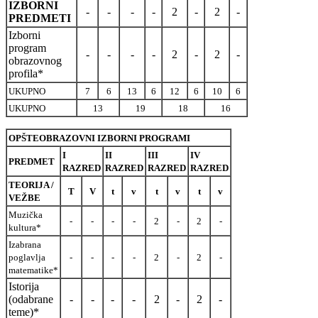
IZBORNI
-
-
-
-
2
-
2
-
PREDMETI
Izborni
program
-
-
-
-
2
-
2
-
obrazovnog
profila*
UKUPNO
7
6
13
6
12
6
10
6
UKUPNO
13
19
18
16
OPŠTEOBRAZOVNI IZBORNI PROGRAMI
I
II
III
IV
PREDMET
RAZRED
RAZRED
RAZRED
RAZRED
TEORIJA /
T
V
t
v
t
v
t
v
VEŽBE
Muzička
-
-
-
-
2
-
2
-
kultura*
Izabrana
poglavlja
-
-
-
-
2
-
2
-
matematike*
Istorija
(odabrane
-
-
-
-
2
-
2
-
teme)*