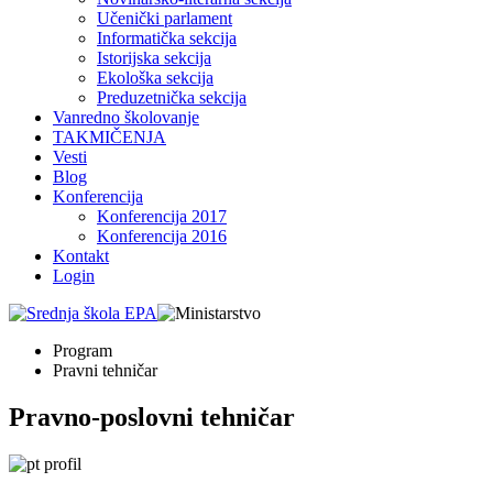
Učenički parlament
Informatička sekcija
Istorijska sekcija
Ekološka sekcija
Preduzetnička sekcija
Vanredno školovanje
TAKMIČENJA
Vesti
Blog
Konferencija
Konferencija 2017
Konferencija 2016
Kontakt
Login
Program
Pravni tehničar
Pravno-poslovni tehničar