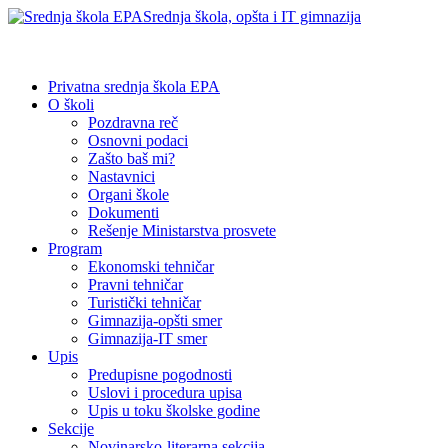
Srednja škola, opšta i IT gimnazija
Privatna srednja škola EPA
O školi
Pozdravna reč
Osnovni podaci
Zašto baš mi?
Nastavnici
Organi škole
Dokumenti
Rešenje Ministarstva prosvete
Program
Ekonomski tehničar
Pravni tehničar
Turistički tehničar
Gimnazija-opšti smer
Gimnazija-IT smer
Upis
Predupisne pogodnosti
Uslovi i procedura upisa
Upis u toku školske godine
Sekcije
Novinarsko-literarna sekcija