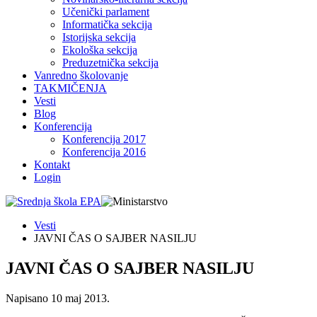
Učenički parlament
Informatička sekcija
Istorijska sekcija
Ekološka sekcija
Preduzetnička sekcija
Vanredno školovanje
TAKMIČENJA
Vesti
Blog
Konferencija
Konferencija 2017
Konferencija 2016
Kontakt
Login
Vesti
JAVNI ČAS O SAJBER NASILJU
JAVNI ČAS O SAJBER NASILJU
Napisano
10 maj 2013
.