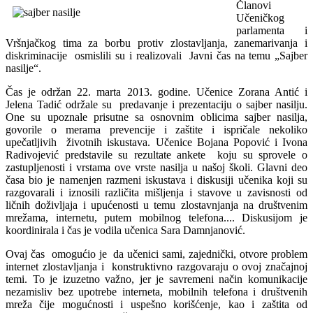
Članovi
Učeničkog
parlamenta i
Vršnjačkog tima za borbu protiv zlostavljanja, zanemarivanja i
diskriminacije osmislili su i realizovali Javni čas na temu „Sajber
nasilje“.
Čas je održan 22. marta 2013. godine. Učenice Zorana Antić i
Jelena Tadić održale su predavanje i prezentaciju o sajber nasilju.
One su upoznale prisutne sa osnovnim oblicima sajber nasilja,
govorile o merama prevencije i zaštite i ispričale nekoliko
upečatljivih životnih iskustava. Učenice Bojana Popović i Ivona
Radivojević predstavile su rezultate ankete koju su sprovele o
zastupljenosti i vrstama ove vrste nasilja u našoj školi. Glavni deo
časa bio je namenjen razmeni iskustava i diskusiji učenika koji su
razgovarali i iznosili različita mišljenja i stavove u zavisnosti od
ličnih doživljaja i upućenosti u temu zlostavnjanja na društvenim
mrežama, internetu, putem mobilnog telefona.... Diskusijom je
koordinirala i čas je vodila učenica Sara Damnjanović.
Ovaj čas omogućio je da učenici sami, zajednički, otvore problem
internet zlostavljanja i konstruktivno razgovaraju o ovoj značajnoj
temi. To je izuzetno važno, jer je savremeni način komunikacije
nezamisliv bez upotrebe interneta, mobilnih telefona i društvenih
mreža čije mogućnosti i uspešno korišćenje, kao i zaštita od