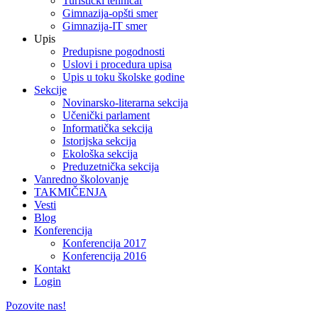
Turistički tehničar
Gimnazija-opšti smer
Gimnazija-IT smer
Upis
Predupisne pogodnosti
Uslovi i procedura upisa
Upis u toku školske godine
Sekcije
Novinarsko-literarna sekcija
Učenički parlament
Informatička sekcija
Istorijska sekcija
Ekološka sekcija
Preduzetnička sekcija
Vanredno školovanje
TAKMIČENJA
Vesti
Blog
Konferencija
Konferencija 2017
Konferencija 2016
Kontakt
Login
Pozovite nas!