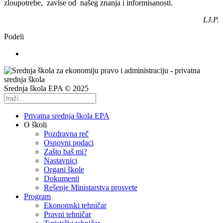
zloupotrebe, zavise od našeg znanja i informisanosti.
LJ.P.
Podeli
Srednja škola EPA © 2025
Privatna srednja škola EPA
O školi
Pozdravna reč
Osnovni podaci
Zašto baš mi?
Nastavnici
Organi škole
Dokumenti
Rešenje Ministarstva prosvete
Program
Ekonomski tehničar
Pravni tehničar