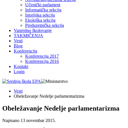
Učenički parlament
Informatička sekcija
Istorijska sekcija
Ekološka sekcija
Preduzetnička sekcija
Vanredno školovanje
TAKMIČENJA
Vesti
Blog
Konferencija
Konferencija 2017
Konferencija 2016
Kontakt
Login
Vesti
Obeležаvаnje Nedelje pаrlаmentаrizmа
Obeležаvаnje Nedelje pаrlаmentаrizmа
Napisano
13 novembar 2015
.