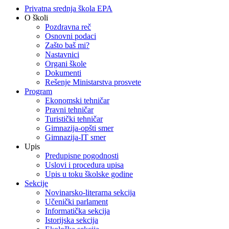
Privatna srednja škola EPA
O školi
Pozdravna reč
Osnovni podaci
Zašto baš mi?
Nastavnici
Organi škole
Dokumenti
Rešenje Ministarstva prosvete
Program
Ekonomski tehničar
Pravni tehničar
Turistički tehničar
Gimnazija-opšti smer
Gimnazija-IT smer
Upis
Predupisne pogodnosti
Uslovi i procedura upisa
Upis u toku školske godine
Sekcije
Novinarsko-literarna sekcija
Učenički parlament
Informatička sekcija
Istorijska sekcija