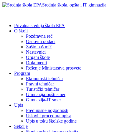
Srednja škola, opšta i IT gimnazija
Privatna srednja škola EPA
O školi
Pozdravna reč
Osnovni podaci
Zašto baš mi?
Nastavnici
Organi škole
Dokumenti
Rešenje Ministarstva prosvete
Program
Ekonomski tehničar
Pravni tehničar
Turistički tehničar
Gimnazija-opšti smer
Gimnazija-IT smer
Upis
Predupisne pogodnosti
Uslovi i procedura upisa
Upis u toku školske godine
Sekcije
Novinarsko-literarna sekcija